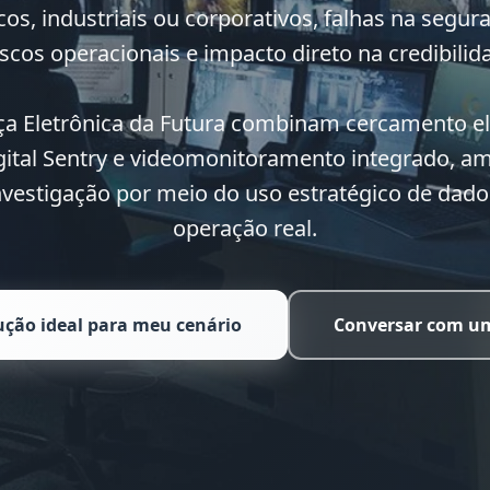
os, industriais ou corporativos, falhas na segur
riscos operacionais e impacto direto na credibilid
a Eletrônica da Futura combinam cercamento el
gital Sentry e videomonitoramento integrado, a
nvestigação por meio do uso estratégico de dados
operação real.
lução ideal para meu cenário
Conversar com um
de segurança eletrônica
da