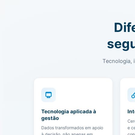
Dif
segu
Tecnologia, 
Tecnologia aplicada à
In
gestão
Cer
Dados transformados em apoio
e c
à decisão, não apenas em
con