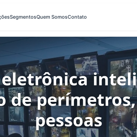
ções
Segmentos
Quem Somos
Contato
eletrônica intel
o de
perímetros,
pessoas