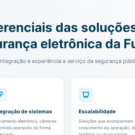
erenciais das soluçõe
rança eletrônica da F
integração e experiência a serviço da segurança públi
tegração de sistemas
Escalabilidade
camento eletrônico, câmeras
Soluções que acompanham 
entrais operando de forma
crescimento da operação, d
ectada.
território ou do município.