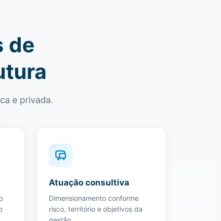
s de
utura
ca e privada.
Atuação consultiva
o
Dimensionamento conforme
o
risco, território e objetivos da
gestão.