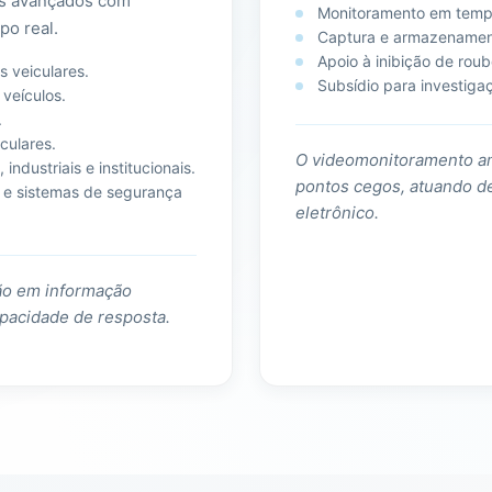
res avançados com
Monitoramento em tempo
po real.
Captura e armazenamen
Apoio à inibição de roub
s veiculares.
Subsídio para investigaç
 veículos.
.
culares.
O videomonitoramento amp
industriais e institucionais.
pontos cegos, atuando d
 e sistemas de segurança
eletrônico.
ção em informação
apacidade de resposta.