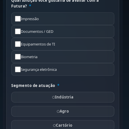
Qual solução você gostaria de avaliar com a
Futura?
*
Impressão
Documentos / GED
Equipamentos de TI
Biometria
Segurança eletrônica
Segmento de atuação
*
Indústria
Agro
Cartório